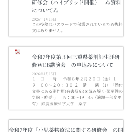
研修会（ハイブリッド開催） ⁂資料
について⁂
2026年1月15日
この投稿はパスワードで保護されているため抜粋
文はありません。
令和7年度第３回三重県薬剤師生涯研
修WEB講演会 の申込みについて
2026年1月15日
１ 日 時 令和８年２月２０日（金）１
９：００～２０：３０ ２ 講 演 （1）「添付
文書にある副作用(有害反応)を読み解く-薬剤性の
気胸・吃逆-」 19：00～19：45（演題一部変更
有） 鈴鹿医療科学大学 薬学
令和7年度「小児薬物療法に関する研修会」の開