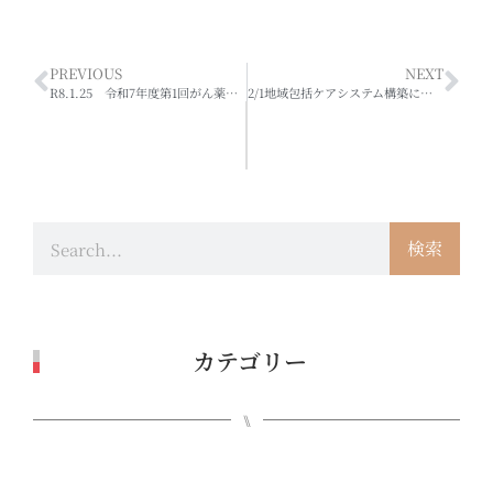
PREVIOUS
NEXT
R8.1.25 令和7年度第1回がん薬物療法における薬薬連携研修会⁂資料について⁂
2/1地域包括ケアシステム構築に向けた薬薬連携研修会～資料について～
検索
カテゴリー
⑊