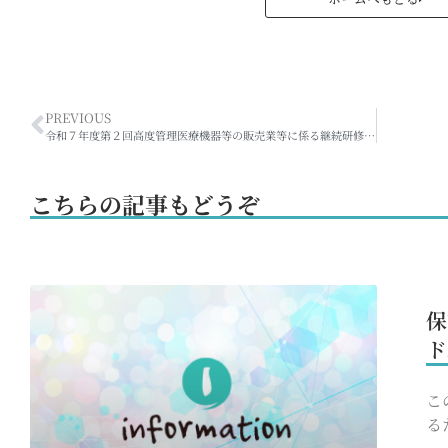
PREVIOUS
令和７年度第２回高度管理医療機器等の販売業等に係る継続研修会～資料について～
こちらの記事もどうぞ
保
ド
こ
る