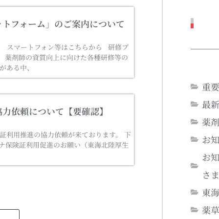
ットフォーム」のご案内について
ら スマートフォン等はこちらから 研修プ
 薬剤師の資質向上に向けた各種研修等の
がある中、
重
最
協力依頼について【要確認】
薬
証利用推進の協力依頼が来ております。 下
お
ナ保険証利用促進のお願い（東海北陸厚生
お
さ
東
薬