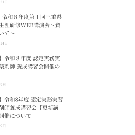
月21日
: 令和８年度第１回三重県
生涯研修WEB講演会～資
いて～
月14日
】令和８年度 認定実務実
薬剤師 養成講習会開催の
月9日
】令和8年度 認定実務実習
剤師養成講習会【更新講
開催について
月9日