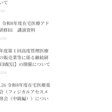
いて
月3日
: 令和8年度在宅医療アド
研修B1 講演資料
月23日
年度第１回高度管理医療
の販売業等に係る継続研
EB配信】の開催について
月22日
.8.26 令和8年度在宅医療基
会（フィジカルアセスメ
修会（中級編））につい