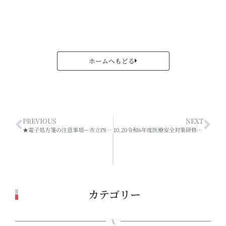
ホームへもどる
PREVIOUS
NEXT
★電子処方箋の注意事項ー市立四日市病院
10.20令和6年度医療安全対策研修会【WEB配信】ー資料についてー
カテゴリー
⑊