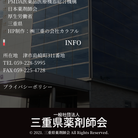
PMDA医薬品医療機器総合機構
日本薬剤師会
厚生労働省
三重県
HP制作：㈱三重の会社カラフル
INFO
所在地 津市島崎町311番地
TEL
059-228-5995
FAX 059-225-4728
プライバシーポリシー
© 2021. 三重県薬剤師会 All Rights Reserved.