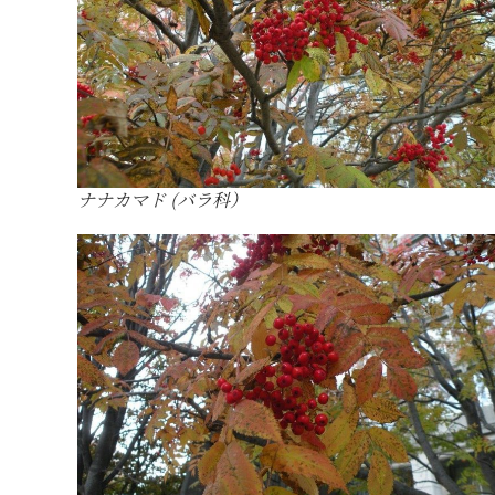
ナナカマド (バラ科）