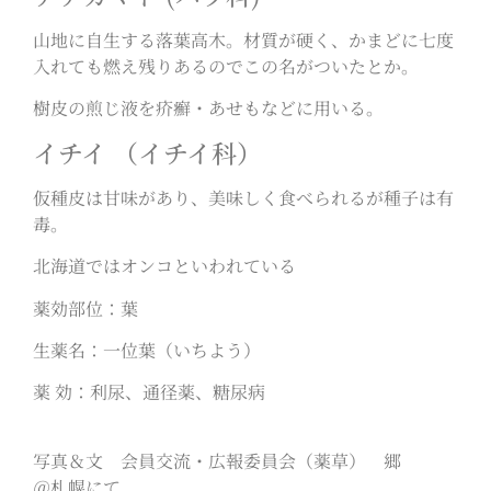
山地に自生する落葉高木。材質が硬く、かまどに七度
入れても燃え残りあるのでこの名がついたとか。
樹皮の煎じ液を疥癬・あせもなどに用いる。
イチイ （イチイ科）
仮種皮は甘味があり、美味しく食べられるが種子は有
毒。
北海道ではオンコといわれている
薬効部位：葉
生薬名：一位葉（いちよう）
薬 効：利尿、通径薬、糖尿病
写真＆文 会員交流・広報委員会（薬草） 郷
＠札幌にて