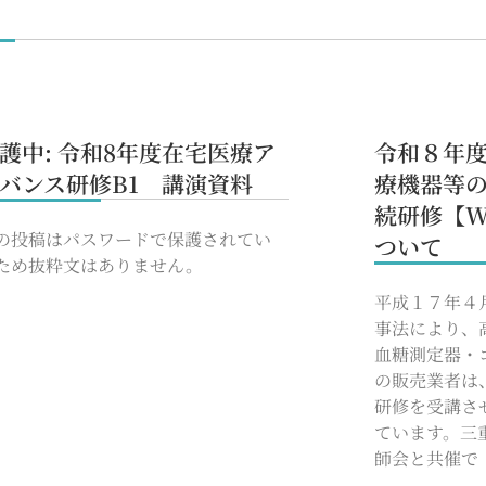
護中: 令和8年度在宅医療ア
令和８年
バンス研修B1 講演資料
療機器等
続研修【W
の投稿はパスワードで保護されてい
ついて
ため抜粋文はありません。
平成１７年４
事法により、
血糖測定器・
の販売業者は
研修を受講さ
ています。三
師会と共催で