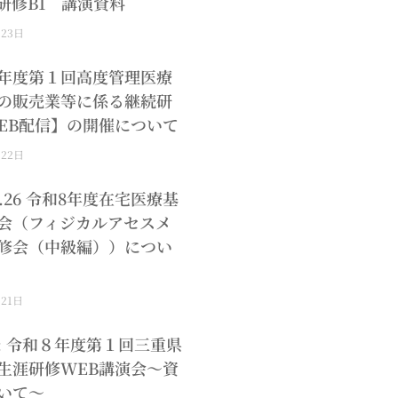
研修B1 講演資料
月23日
年度第１回高度管理医療
の販売業等に係る継続研
EB配信】の開催について
月22日
.8.26 令和8年度在宅医療基
会（フィジカルアセスメ
修会（中級編））につい
月21日
: 令和８年度第１回三重県
生涯研修WEB講演会～資
いて～