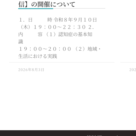
信】の開催について
１．日 時 令和８年９月１０日
（木）１９：００～２２：３０ ２．
内 容 （１）認知症の基本知
識
１９：００～２０：００ （２）地域・
生活における実践
2026年8月3日
20