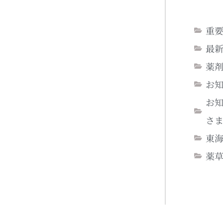
重
最
薬
お
お
さ
東
薬