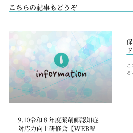
こちらの記事もどうぞ
保
ド
こ
る
9.10令和８年度薬剤師認知症
対応力向上研修会【WEB配