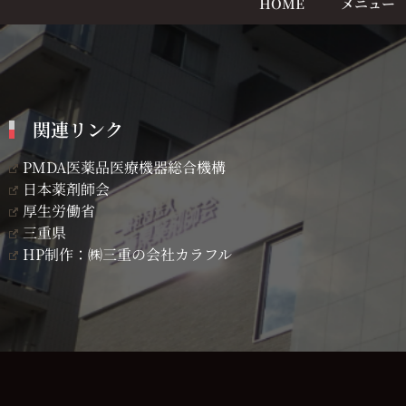
HOME
メニュー
関連リンク
PMDA医薬品医療機器総合機構
日本薬剤師会
厚生労働省
三重県
HP制作：㈱三重の会社カラフル