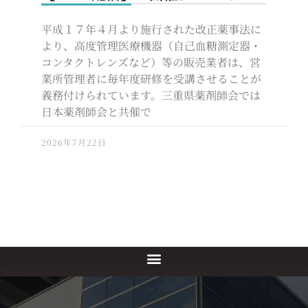
平成１７年４月より施行された改正薬事法に
より、高度管理医療機器（自己血糖測定器・
コンタクトレンズなど）等の販売業者は、営
業所管理者に毎年度研修を受講させることが
義務付けられています。三重県薬剤師会では
日本薬剤師会と共催で
2026年7月22日