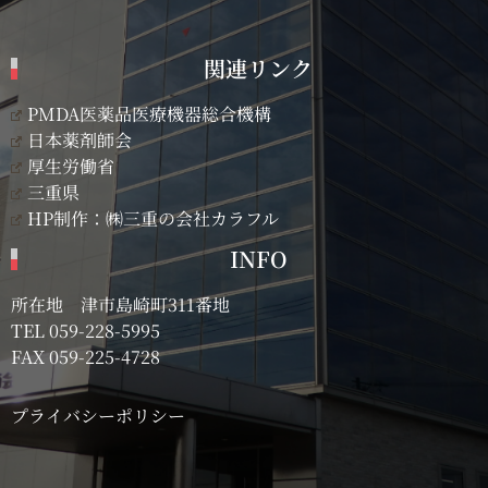
関連リンク
PMDA医薬品医療機器総合機構
日本薬剤師会
厚生労働省
三重県
HP制作：㈱三重の会社カラフル
INFO
所在地 津市島崎町311番地
TEL
059-228-5995
FAX 059-225-4728
プライバシーポリシー