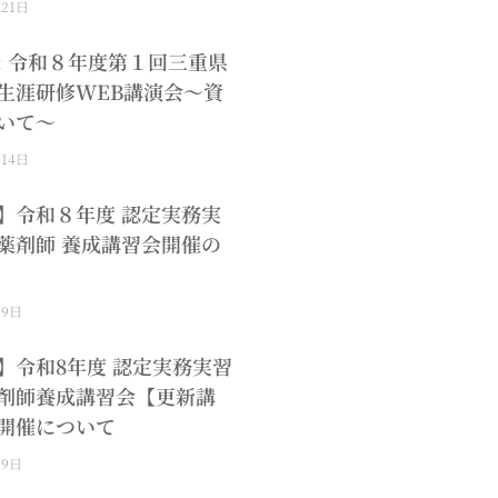
月21日
: 令和８年度第１回三重県
生涯研修WEB講演会～資
いて～
月14日
】令和８年度 認定実務実
薬剤師 養成講習会開催の
月9日
】令和8年度 認定実務実習
剤師養成講習会【更新講
開催について
月9日