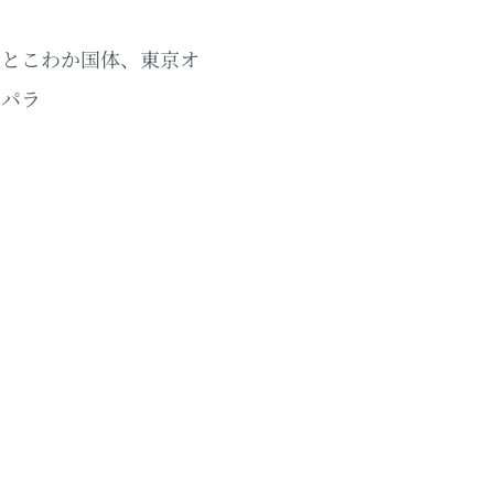
草
重とこわか国体、東京オ
・パラ