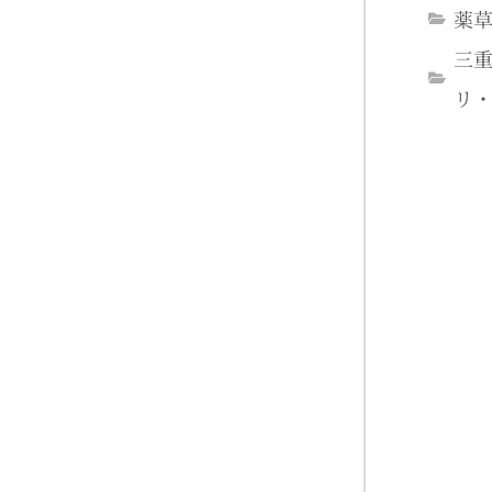
薬
三
リ