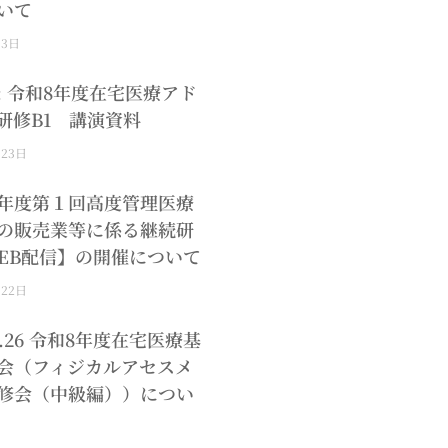
いて
月3日
: 令和8年度在宅医療アド
研修B1 講演資料
月23日
年度第１回高度管理医療
の販売業等に係る継続研
EB配信】の開催について
月22日
.8.26 令和8年度在宅医療基
会（フィジカルアセスメ
修会（中級編））につい