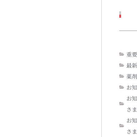
重
最
薬
お
お
さ
お
さ