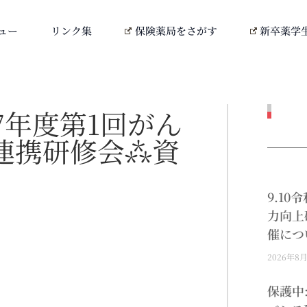
ュー
リンク集
保険薬局をさがす
新卒薬学
和7年度第1回がん
連携研修会⁂資
9.1
力向上
催につ
2026年8
保護中