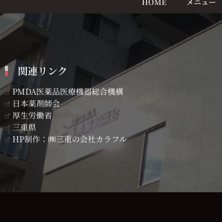
HOME
メニュー
関連リンク
PMDA医薬品医療機器総合機構
日本薬剤師会
厚生労働省
三重県
HP制作：㈱三重の会社カラフル