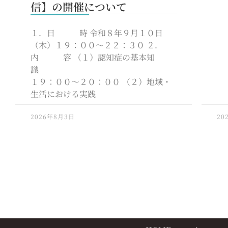
信】の開催について
１．日 時 令和８年９月１０日
（木）１９：００～２２：３０ ２．
内 容 （１）認知症の基本知
識
１９：００～２０：００ （２）地域・
生活における実践
2026年8月3日
20