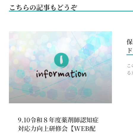
こちらの記事もどうぞ
保
ド
こ
る
9.10令和８年度薬剤師認知症
対応力向上研修会【WEB配