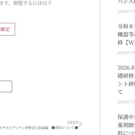
バンス
ます。閲覧するには以下
2026年7
令和８
機器等
修【W
2026年7
2026
礎研修
ント研
て
2026年7
保護中
NEXT
薬剤師
8マルチモビディティ研修会①総論編 ●資料について●
料につ