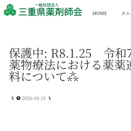
HOME
メニ
保護中: R8.1.25 令
薬物療法における薬薬
料について⁂
⑊
2026-01-21
⑊