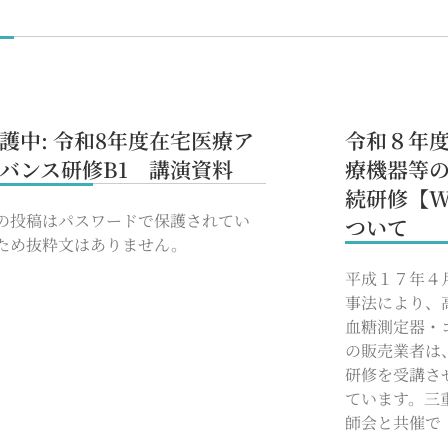
護中: 令和8年度在宅医療ア
令和８年
バンス研修B1 講演資料
療機器等
続研修【W
の投稿はパスワードで保護されてい
ついて
ため抜粋文はありません。
平成１７年４
事法により、
血糖測定器・
の販売業者は
研修を受講さ
ています。三
師会と共催で