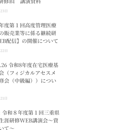
研修B1 講演資料
月23日
年度第１回高度管理医療
の販売業等に係る継続研
EB配信】の開催について
月22日
.8.26 令和8年度在宅医療基
会（フィジカルアセスメ
修会（中級編））につい
月21日
: 令和８年度第１回三重県
生涯研修WEB講演会～資
いて～