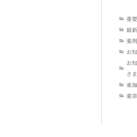
重
最
薬
お
お
さ
東
薬