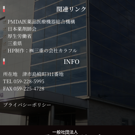
関連リンク
PMDA医薬品医療機器総合機構
日本薬剤師会
厚生労働省
三重県
HP制作：㈱三重の会社カラフル
INFO
所在地 津市島崎町311番地
TEL
059-228-5995
FAX 059-225-4728
プライバシーポリシー