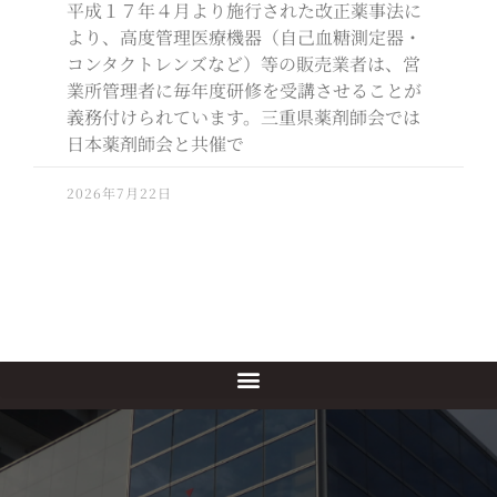
平成１７年４月より施行された改正薬事法に
より、高度管理医療機器（自己血糖測定器・
コンタクトレンズなど）等の販売業者は、営
業所管理者に毎年度研修を受講させることが
義務付けられています。三重県薬剤師会では
日本薬剤師会と共催で
2026年7月22日