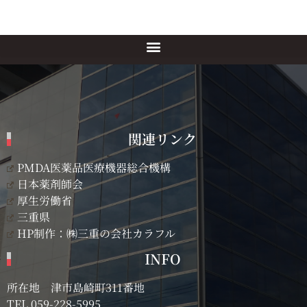
関連リンク
PMDA医薬品医療機器総合機構
日本薬剤師会
厚生労働省
三重県
HP制作：㈱三重の会社カラフル
INFO
所在地 津市島崎町311番地
TEL
059-228-5995