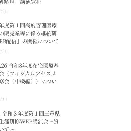
研修B1 講演資料
月23日
年度第１回高度管理医療
の販売業等に係る継続研
EB配信】の開催について
月22日
.8.26 令和8年度在宅医療基
会（フィジカルアセスメ
修会（中級編））につい
月21日
: 令和８年度第１回三重県
生涯研修WEB講演会～資
いて～