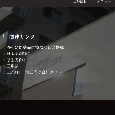
HOME
メニュー
関連リンク
PMDA医薬品医療機器総合機構
日本薬剤師会
厚生労働省
三重県
HP制作：㈱三重の会社カラフル