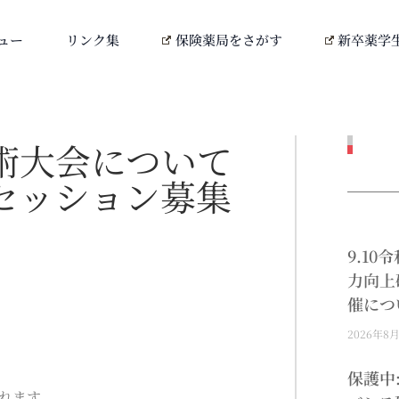
ュー
リンク集
保険薬局をさがす
新卒薬学
術大会について
セッション募集
9.1
力向上
催につ
2026年8
保護中
れます。