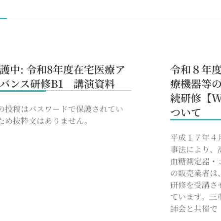
護中: 令和8年度在宅医療ア
令和８年
バンス研修B1 講演資料
療機器等
続研修【W
の投稿はパスワードで保護されてい
ついて
ため抜粋文はありません。
平成１７年４
事法により、
血糖測定器・
の販売業者は
研修を受講さ
ています。三
師会と共催で