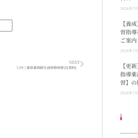
2026年7
【養成
習指導
ご案内
2026年7
NEXT
【更新
7/29三重県薬剤師生涯研修研修会[資料]
指導薬
習】の
2026年7