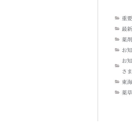
重
最
薬
お
お
さ
東
薬