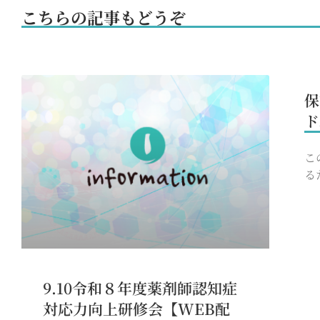
こちらの記事もどうぞ
保
ド
こ
る
9.10令和８年度薬剤師認知症
対応力向上研修会【WEB配