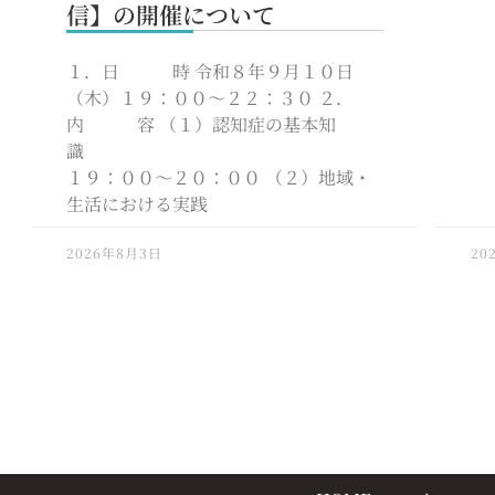
信】の開催について
１．日 時 令和８年９月１０日
（木）１９：００～２２：３０ ２．
内 容 （１）認知症の基本知
識
１９：００～２０：００ （２）地域・
生活における実践
2026年8月3日
20