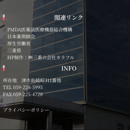
関連リンク
PMDA医薬品医療機器総合機構
日本薬剤師会
厚生労働省
三重県
HP制作：㈱三重の会社カラフル
INFO
所在地 津市島崎町311番地
TEL
059-228-5995
FAX 059-225-4728
プライバシーポリシー