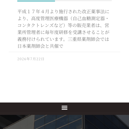
平成１７年４月より施行された改正薬事法に
より、高度管理医療機器（自己血糖測定器・
コンタクトレンズなど）等の販売業者は、営
業所管理者に毎年度研修を受講させることが
義務付けられています。三重県薬剤師会では
日本薬剤師会と共催で
2026年7月22日