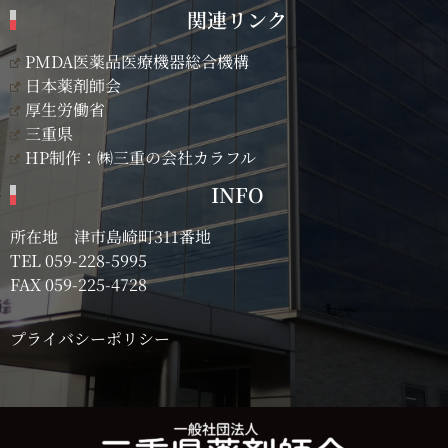
関連リンク
PMDA医薬品医療機器総合機構
日本薬剤師会
厚生労働省
三重県
HP制作：㈱三重の会社カラフル
INFO
所在地 津市島崎町311番地
TEL
059-228-5995
FAX 059-225-4728
プライバシーポリシー