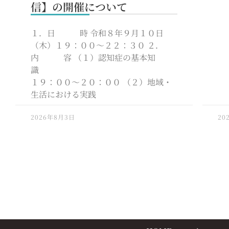
信】の開催について
１．日 時 令和８年９月１０日
（木）１９：００～２２：３０ ２．
内 容 （１）認知症の基本知
識
１９：００～２０：００ （２）地域・
生活における実践
2026年8月3日
20