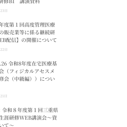
研修B1 講演資料
月23日
年度第１回高度管理医療
の販売業等に係る継続研
EB配信】の開催について
月22日
.8.26 令和8年度在宅医療基
会（フィジカルアセスメ
修会（中級編））につい
月21日
: 令和８年度第１回三重県
生涯研修WEB講演会～資
いて～