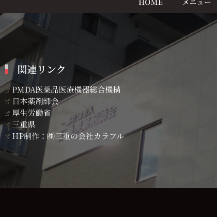
HOME
メニュー
関連リンク
PMDA医薬品医療機器総合機構
日本薬剤師会
厚生労働省
三重県
HP制作：㈱三重の会社カラフル