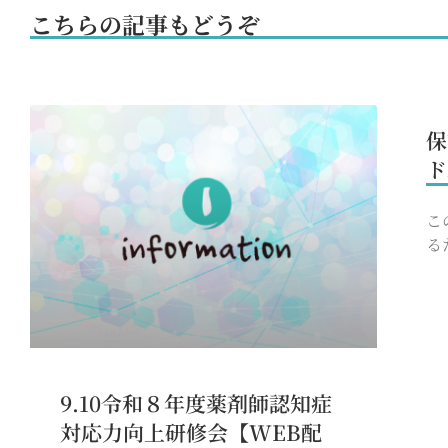
こちらの記事もどうぞ
保
ド
こ
る
9.10令和８年度薬剤師認知症
対応力向上研修会【WEB配