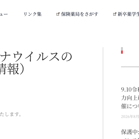
ュー
リンク集
保険薬局をさがす
新卒薬学
ロナウイルスの
情報）
9.1
力向上
催につ
たします。
2026年8
保護中