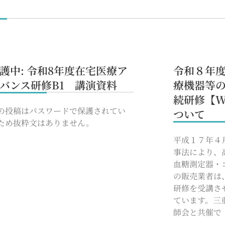
護中: 令和8年度在宅医療ア
令和８年
バンス研修B1 講演資料
療機器等
続研修【W
の投稿はパスワードで保護されてい
ついて
ため抜粋文はありません。
平成１７年４
事法により、
血糖測定器・
の販売業者は
研修を受講さ
ています。三
師会と共催で