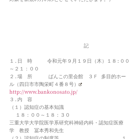
記
１.日 時 令和元年９月１９日（木）１８:００
～２１：００
２.場 所 ばんこの里会館 ３Ｆ 多目的ホー
ル（四日市市陶栄町４番８号）
http://www.bankonosato.jp/
３.内 容
（１）認知症の基本知識
１８：００～１８：３０
三重大学大学院医学系研究科神経内科・認知症医療
学 教授 冨本秀和先生
（２）認知症の制度等 １