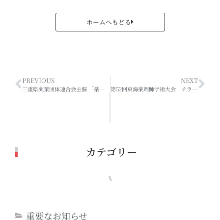
ホームへもどる
PREVIOUS
NEXT
三重県薬業団体連合会主催 「薬と健康の週間」行事のご案内
第52回東海薬剤師学術大会 チラシ・参加登録票・受講シール引換券 について
カテゴリー
⑊
重要なお知らせ